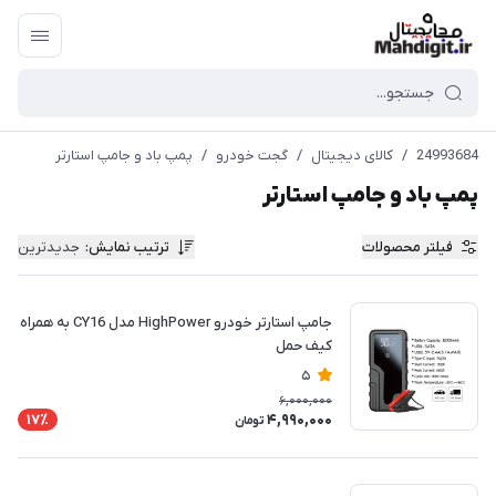
24993684
/
کالای دیجیتال
/
گجت خودرو
/
پمپ باد و جامپ استارتر
پمپ باد و جامپ استارتر
فیلتر محصولات
ترتیب نمایش
:
جدیدترین
جامپ استارتر خودرو HighPower مدل CY16 به همراه
کیف حمل
5
6,000,000
4,990,000
17٪
تومان