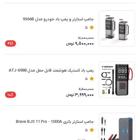
جامپ استارتر و پمپ باد خودرو مدل 9366B
5
12,000,000
9,500,000
21٪
تومان
پمپ باد لاستیک هوشمند قابل حمل مدل ATJ-6988
5
4,400,000
3,999,000
10٪
تومان
جامپ استارتر باتری Brave BJS 11 Pro - 1000A
5