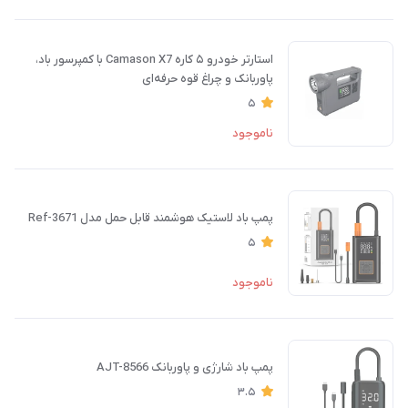
استارتر خودرو ۵ کاره Camason X7 با کمپرسور باد،
پاوربانک و چراغ قوه حرفه‌ای
5
ناموجود
پمپ باد لاستیک هوشمند قابل حمل مدل Ref-3671
5
ناموجود
پمپ باد شارژی و پاوربانک AJT-8566
3.5