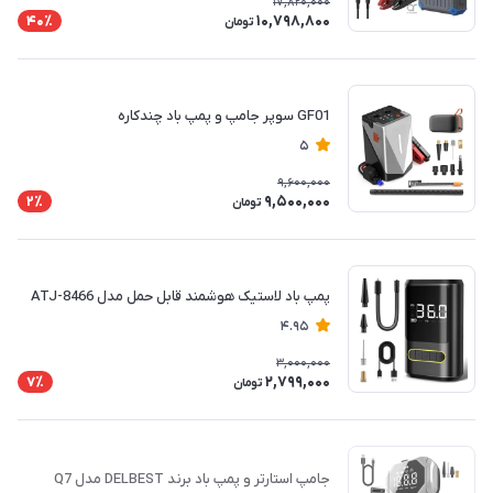
17,820,000
10,798,800
40٪
تومان
GF01 سوپر جامپ و پمپ باد چندکاره
5
9,600,000
9,500,000
2٪
تومان
پمپ باد لاستیک هوشمند قابل حمل مدل ATJ-8466
4.95
3,000,000
2,799,000
7٪
تومان
جامپ استارتر و پمپ باد برند DELBEST مدل Q7