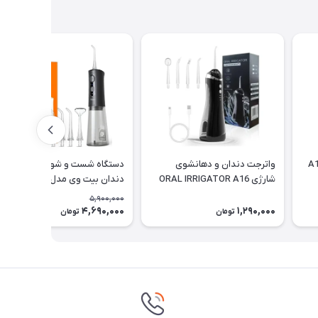
واترجت دندان و دهانشوی
دستگاه شست و شوی دهان و
شارژی ORAL IRRIGATOR A16
دندان بیت وی مدل C2
چهار کاره
5,900,000
4,690,000
1,290,000
21٪
تومان
تومان