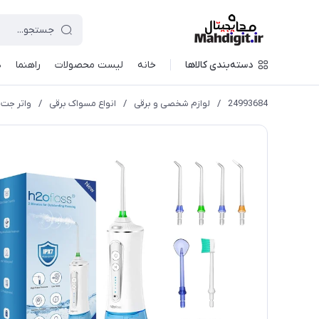
دسته‌بندی کالاها
خانه
لیست محصولات
راهنما
د
24993684
/
لوازم شخصی و برقی
/
انواع مسواک برقی
/
واتر جت دندان