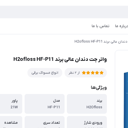
رباره ما
تماس با ما
 عالی برند H2ofloss HF-P11
واتر جت دندان عالی برند H2ofloss HF-P11
انواع مسواک برقی
از 2 نظر
ویژگی‌ها
برند
مدل
پاور
21W
HF-P11
H2Ofloss
ورودی شارژ
تعداد سری
مشاهده