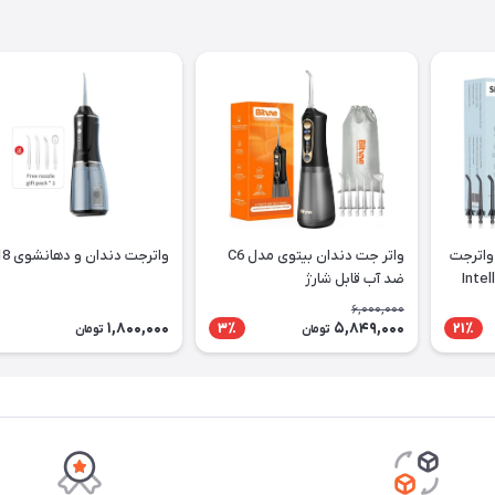
واترجت
واتر جت دندان بیتوی مدل C6
واترجت دندان و دهانشوی A18
ضد آب قابل شارژ
6,000,000
1,800,000
5,849,000
3٪
21٪
تومان
تومان