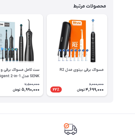
محصولات مرتبط
مسواک برقی بیتوی مدل R2
ست کامل مسواک برقی و 
SENK مدل Intelligent 2-in-1
7,500,000
6,000,000
5,990,000
4,699,000
22٪
تومان
تومان