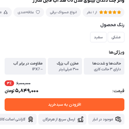
واتر جت دندان بیتوی مدل C6 ضد آب قابل شارژ
انواع مسواک برقی
علاقه‌مندی
م
از 1 نظر
رنگ محصول
مشکی
سفید
ویژگی‌ها
حالت‌ها و شدت‌ها
مخزن آب بزرگ
مقاومت در برابر آب
دارای ۳ حالت کاری
۳۰۰ میلی‌لیتر
– IPX7
3٪
6,000,000
5,849,000
قیمت:
تومان
افزودن به سبدخرید
موجود در انبار
ارسال سریع از هرمزگان
گارانتی اصالت کالا