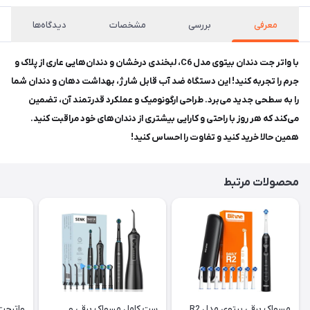
معرفی
بررسی
مشخصات
دیدگاه‌ها
با واتر جت دندان بیتوی مدل C6، لبخندی درخشان و دندان‌هایی عاری از پلاک و
جرم را تجربه کنید! این دستگاه ضد آب قابل شارژ، بهداشت دهان و دندان شما
را به سطحی جدید می‌برد. طراحی ارگونومیک و عملکرد قدرتمند آن، تضمین
می‌کند که هر روز با راحتی و کارایی بیشتری از دندان‌های خود مراقبت کنید.
همین حالا خرید کنید و تفاوت را احساس کنید!
محصولات مرتبط
مسواک برقی بیتوی مدل R2
ست کامل مسواک برقی و
واترجت