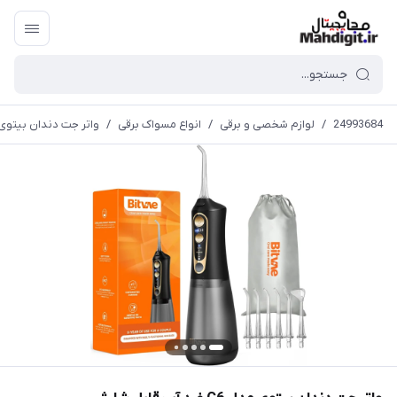
24993684
/
لوازم شخصی و برقی
/
انواع مسواک برقی
/
واتر جت دندان بیتوی مدل C6 ضد آب 