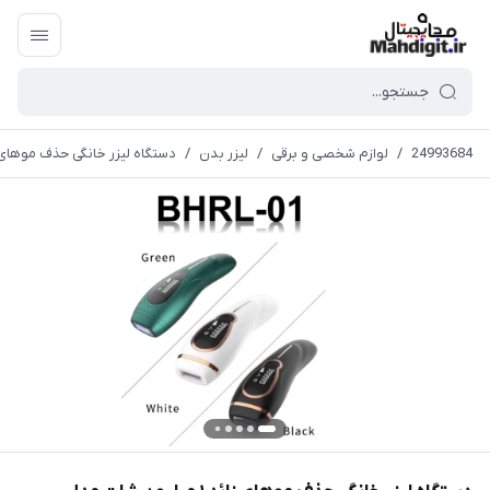
24993684
/
لوازم شخصی و برقی
/
لیزر بدن
/
دستگاه لیزر خانگی حذف موهای زائد ۱ میلیون شات مدل