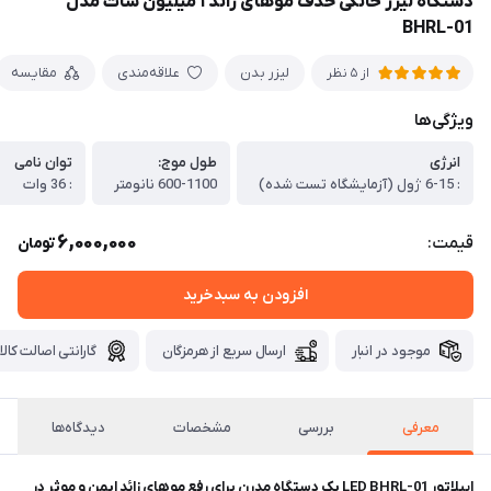
دستگاه لیزر خانگی حذف موهای زائد ۱ میلیون شات مدل
BHRL-01
لیزر بدن
علاقه‌مندی
مقایسه
از 5 نظر
ویژگی‌ها
انرژی
طول موج:
توان نامی
: 6-15 ژول (آزمایشگاه تست شده)
600-1100 نانومتر
: 36 وات
6,000,000
قیمت:
تومان
افزودن به سبدخرید
موجود در انبار
ارسال سریع از هرمزگان
گارانتی اصالت کالا
معرفی
بررسی
مشخصات
دیدگاه‌ها
اپیلاتور LED BHRL-01 یک دستگاه مدرن برای رفع موهای زائد ایمن و موثر در