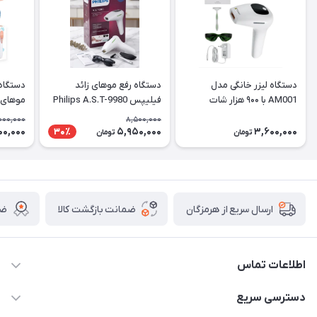
دستگاه لیزر خانگی مدل
دستگاه رفع موهای زائد
دستگاه 
AM001 با ۹۰۰ هزار شات
فیلیپس Philips A.S.T-9980
IPL
مدل BHRL-11
000,000
8,500,000
00,000
5,950,000
3,600,000
30٪
تومان
تومان
ضمانت بازگشت کالا
ضم
ارسال سریع از هرمزگان
اطلاعات تماس
09170079505
دسترسی سریع