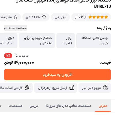
دستگاه لیزر خانگی حذف موهای زائد ۱ میلیون شات مدل
BHRL-13
لیزر بدن
علاقه‌مندی
مقایسه
از 94 نظر
ویژگی‌ها
مشاهده همه
جنس لامپ دستگاه
پاور
حداکثر خروجی انرژی
دارای
کوارتز
48 وات
: 24 ژول
حسگر لمس
7٪
15,000,000
14,000,000
قیمت:
تومان
افزودن به سبدخرید
موجود در انبار
ارسال سریع از هرمزگان
گارانتی اصالت کالا
معرفی
مشخصات تمامی مدل های سری13
بررسی
مشخصات
دی