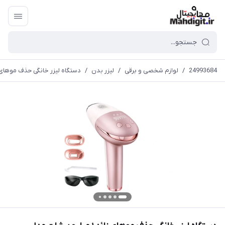
24993684
/
لوازم شخصی و برقی
/
لیزر بدن
/
دستگاه لیزر خانگی حذف موهای زائد ۱ میلیون شات مدل