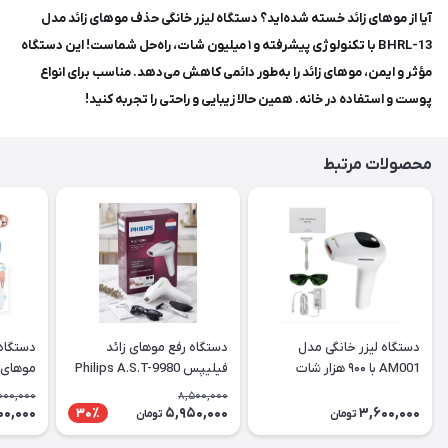
آیا از موهای زائد خسته شده‌اید؟ دستگاه لیزر خانگی حذف موهای زائد مدل
BHRL-13 با تکنولوژی پیشرفته و ۱ میلیون شات، راه‌حل شماست! این دستگاه
مؤثر و ایمن، موهای زائد را به‌طور دائمی کاهش می‌دهد. مناسب برای انواع
پوست و استفاده در خانه. همین حالا زیبایی و راحتی را تجربه کنید!
محصولات مرتبط
دستگاه لیزر خانگی مدل
دستگاه رفع موهای زائد
دستگاه 
AM001 با ۹۰۰ هزار شات
فیلیپس Philips A.S.T-9980
IPL
مدل BHRL-11
000,000
8,500,000
00,000
5,950,000
3,600,000
30٪
تومان
تومان