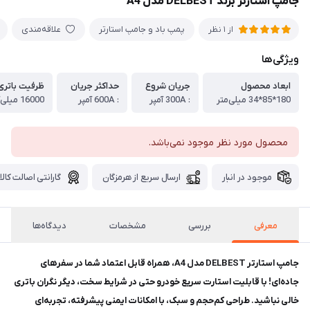
جامپ استارتر برند DELBEST مدل A4
پمپ باد و جامپ استارتر
علاقه‌مندی
از 1 نظر
ویژگی‌ها
ابعاد محصول
جریان شروع
حداکثر جریان
ظرفیت باتری
180*85*34 میلی‌متر
: 300A آمپر‏
: 600A آمپر‏
16000 میلی‌آمپر ساعت
محصول مورد نظر موجود نمی‌باشد.
موجود در انبار
ارسال سریع از هرمزگان
گارانتی اصالت کالا
معرفی
بررسی
مشخصات
دیدگاه‌ها
جامپ استارتر DELBEST مدل A4، همراه قابل اعتماد شما در سفرهای
جاده‌ای! با قابلیت استارت سریع خودرو حتی در شرایط سخت، دیگر نگران باتری
خالی نباشید. طراحی کم‌حجم و سبک، با امکانات ایمنی پیشرفته، تجربه‌ای