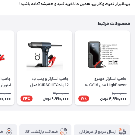
بی‌نظیر از قدرت و کارایی. همین حالا خرید کنید و همیشه آماده باشید!
محصولات مرتبط
جامپ استارتر خودرو
جامپ استارتر و پمپ باد
جامپ اس
HighPower مدل CY16 به
12ولتKURSOHEY مدل
همراه کیف حمل
GLQ-T919 ظرفیت میلی‌آمپر
۲۴۰۰۰ میلی‌آمپر
000,000
13,000,000
6,000,000
00,000
9,990,000
4,990,000
24٪
17٪
تومان
تومان
ضمانت بازگشت کالا
ضم
ارسال سریع از هرمزگان