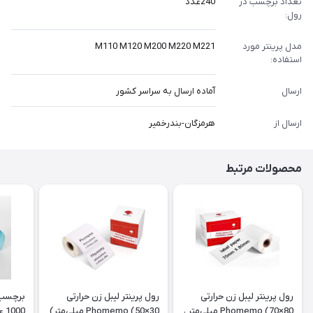
تعداد برچسب در
240عدد
رول:
مدل پرینتر مورد
M110 M120 M200 M220 M221
استفاده:
ارسال
آماده ارسال به سراسر کشور
ارسال از
هرمزگان-بندرخمیر
محصولات مرتبط
رول پرینتر لیبل زن حرارتی
رول پرینتر لیبل زن حرارتی
برچسب‌
Phomemo (70×80 میلی‌متر ،
Phomemo (50×30 میلی‌متر)