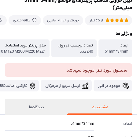
لیبل حرارتی مناسب پرینترهای فوممو (51mm*34mm
میلی‌متر)
پرینتر و لوازم جانبی
علاقه‌مندی
از 65 نظر
ویژگی‌ها
ابعاد:
تعداد برچسب در رول:
مدل پرینتر مورد استفاده:
51mm*34mm
240عدد
0 M120 M200 M220 M221
محصول مورد نظر موجود نمی‌باشد.
موجود در انبار
ارسال سریع از هرمزگان
گارانتی اصالت کالا
مشخصات
دیدگاه‌ها
ابعاد:
51mm*34mm