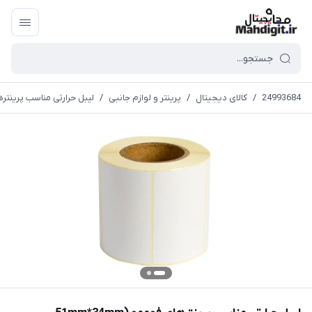
24993684
/
کالای دیجیتال
/
پرینتر و لوازم جانبی
/
لیبل حرارتی مناسب پرینترهای فوممو (mm