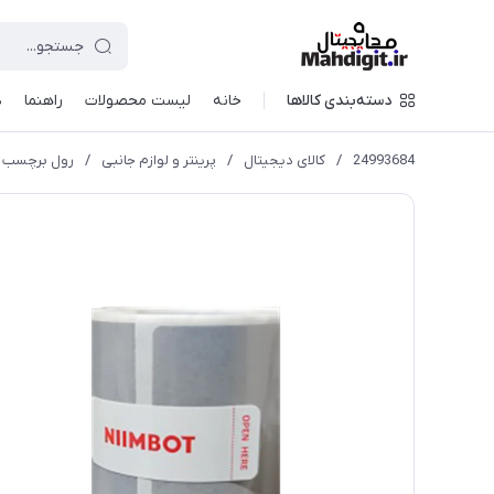
دسته‌بندی کالاها
خانه
لیست محصولات
راهنما
د
24993684
/
کالای دیجیتال
/
پرینتر و لوازم جانبی
/
رول برچسب پرینتر لیبل