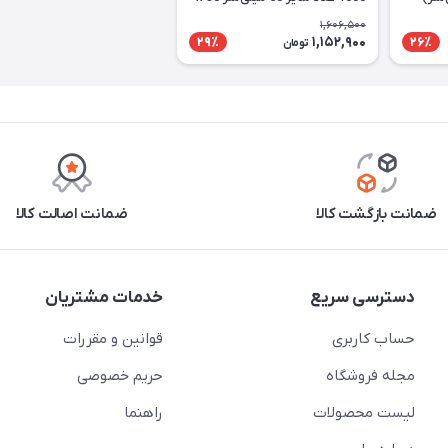
میلی‌متر
1,606,500
1,152,900
29٪
26٪
تومان
ضمانت بازگشت کالا
ضمانت اصالت کالا
دسترسی سریع
خدمات مشتریان
حساب کاربری
قوانین و مقررات
مجله فروشگاه
حریم خصوصی
لیست محصولات
راهنما