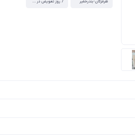
هرمزگان-بندرخمیر
7 روز تعویض در صورت ایراد