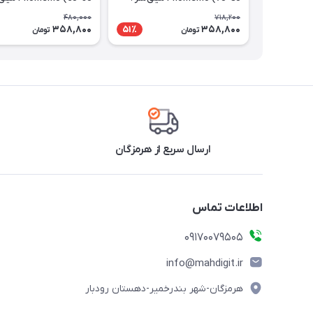
سفید )
480,000
718,200
358,800
358,800
51٪
تومان
تومان
ارسال سریع از هرمزگان
اطلاعات تماس
09170079505
info@mahdigit.ir
هرمزگان-شهر بندرخمیر-دهستان رودبار