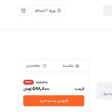
ورود / ثبت‌نام
مقایسه
علاقه‌مندی
33٪
888,300
598,800
قیمت:
تومان
آماده ارسال به سراسر کشور
افزودن به سبدخرید