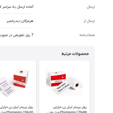
ارسال
آماده ارسال به سراسر 
ارسال از
هرمزگان-بندرخمیر
ضمانتنامه
7 روز تعویض در صورت ایراد
محصولات مرتبط
رول پرینتر لیبل زن حرارتی
رول پرینتر لیبل زن حرارتی
Phomemo (70×80 میلی‌متر ،
Phomemo (50×30 میلی‌متر)