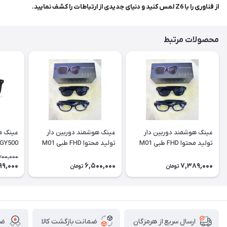
از فناوری را با Z6 لمس کنید و دنیای جدیدی از ارتباطات را کشف نمایید.
محصولات مرتبط
عینک هوشمند دوربین دار
عینک هوشمند دوربین دار
تولید محتوا FHD طبی M01
تولید محتوا FHD طبی M01
pro
موسیق
200,000
99,000
6,500,000
7,389,000
تومان
تومان
ضمانت بازگشت کالا
ضم
ارسال سریع از هرمزگان