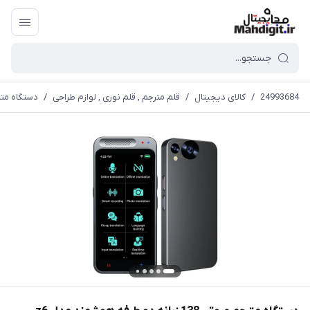
24993684
/
کالای دیجیتال
/
قلم مترجم , قلم نوری , لوازم طراحی
/
دستگاه مترجم صوتی 138 زب