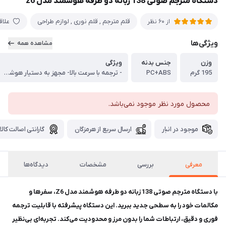
دستگاه مترجم صوتی 138 زبانه دو طرفه هوشمند مدل z6
قلم مترجم , قلم نوری , لوازم طراحی
علاق
از 60 نظر
ویژگی‌ها
مشاهده همه
وزن
جنس بدنه
ویژگی
195 گرم
PC+ABS
- ترجمه با سرعت بالا- مجهز به دستیار هوشیار
محصول مورد نظر موجود نمی‌باشد.
موجود در انبار
ارسال سریع از هرمزگان
گارانتی اصالت کالا
معرفی
بررسی
مشخصات
دیدگاه‌ها
با دستگاه مترجم صوتی 138 زبانه دو طرفه هوشمند مدل Z6، سفرها و
مکالمات خود را به سطحی جدید ببرید. این دستگاه پیشرفته با قابلیت ترجمه
فوری و دقیق، ارتباطات شما را بدون مرز و محدودیت می‌کند. تجربه‌ای بی‌نظیر