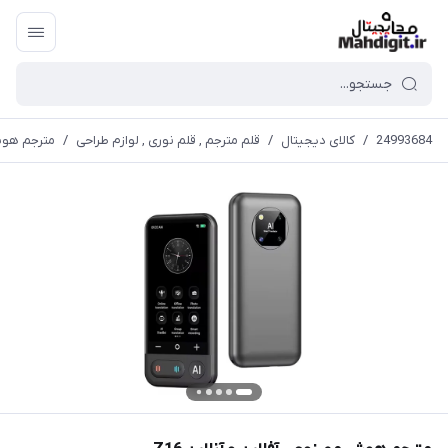
24993684
/
کالای دیجیتال
/
قلم مترجم , قلم نوری , لوازم طراحی
/
مترجم هوش 