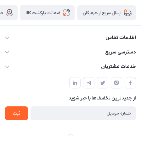
ضمانت بازگشت کالا
ضم
ارسال سریع از هرمزگان
اطلاعات تماس
09170079505
دسترسی سریع
info@mahdigit.ir
حساب کاربری
خدمات مشتریان
هرمزگان-شهر بندرخمیر-دهستان رودبار
مجله فروشگاه
قوانین و مقررات
لیست محصولات
حریم خصوصی
درباره ما
از جدید‌ترین تخفیف‌ها با‌ خبر شوید
راهنما
تماس با ما
ثبت