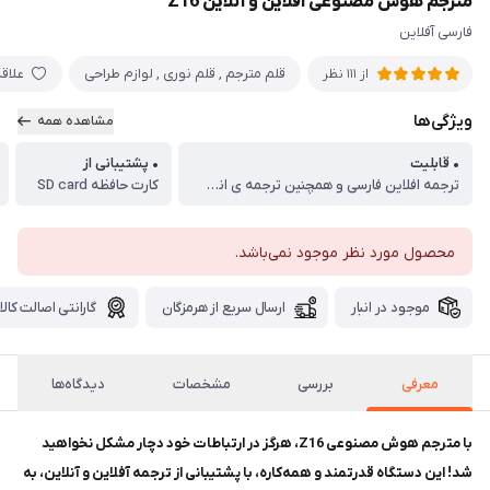
مترجم هوش مصنوعی آفلاین و آنلاین Z16
فارسی آفلاین
قلم مترجم , قلم نوری , لوازم طراحی
علاق
از 111 نظر
ویژگی‌ها
مشاهده همه
• قابلیت
• پشتیبانی از
ترجمه افلاین فارسی و همچنین ترجمه ی انلاین
کارت حافظه SD card
محصول مورد نظر موجود نمی‌باشد.
موجود در انبار
ارسال سریع از هرمزگان
گارانتی اصالت کالا
معرفی
بررسی
مشخصات
دیدگاه‌ها
با مترجم هوش مصنوعی Z16، هرگز در ارتباطات خود دچار مشکل نخواهید
شد! این دستگاه قدرتمند و همه‌کاره، با پشتیبانی از ترجمه آفلاین و آنلاین، به