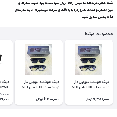
شما امکان می‌دهد به بیش از 100 زبان دنیا تسلط پیدا کنید. سفرهای
بین‌المللی و مکالمات روزمره را با دقت و سرعت بی‌نظیر Z16 به تجربه‌ای
لذت‌بخش تبدیل کنید!
محصولات مرتبط
عینک هوشمند دوربین دار
عینک هوشمند دوربین دار
تولید محتوا FHD طبی M01
تولید محتوا FHD طبی M01
pro
موسیق
200,000
99,000
6,500,000
7,389,000
تومان
تومان