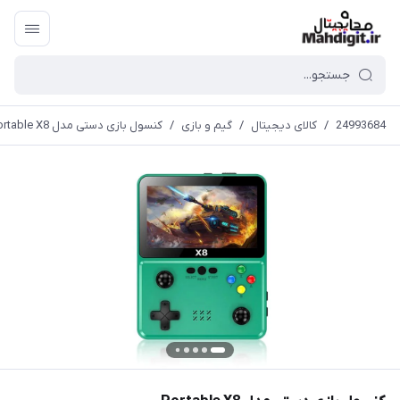
24993684
/
کالای دیجیتال
/
گیم و بازی
/
کنسول بازی دستی مدل Portable X8