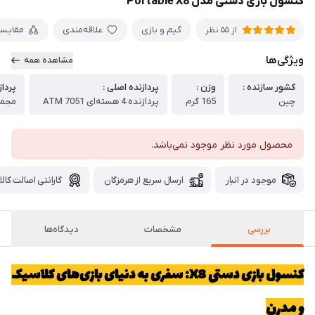
کنسول بازی دستی مدل Portable X8
گیم و بازی
علاقه‌مندی
مقایس
از 55 نظر
ویژگی‌ها
مشاهده همه
کشور سازنده :
وزن :
پردازنده اصلی :
پرداز
چین
165 گرم
پردازنده 4 هسته‌ا‌ی ATM 7051
مجمع ب
محصول مورد نظر موجود نمی‌باشد.
موجود در انبار
ارسال سریع از هرمزگان
گارانتی اصالت کالا
بررسی
مشخصات
دیدگاه‌ها
کنسول بازی دستی X8: سفری به دنیای بازی‌های کلاسیک
و مدرن