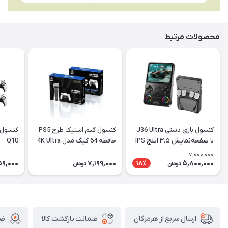
محصولات مرتبط
کنسول بازی دستی J36 Ultra
کنسول گیم استیک طرح PS5
کنسول 
با صفحه‌نمایش ۳.۵ اینچ IPS
حافظه 64 گیگ مدل 4K Ultra
Q10
HD کلاسیک 2.4G
7,000,000
59,000
7,199,000
5,800,000
18٪
تومان
تومان
ضمانت بازگشت کالا
ضم
ارسال سریع از هرمزگان