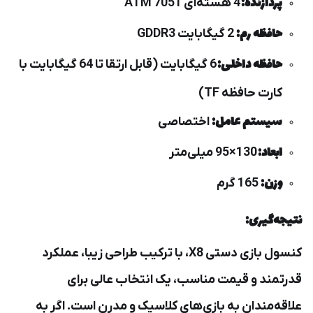
پردازنده:
4 هسته‌ای ATM 7051
حافظه رم:
2 گیگابایت GDDR3
حافظه داخلی:
6 گیگابایت (قابل ارتقا تا 64 گیگابایت با
کارت حافظه TF)
سیستم عامل:
اختصاصی
ابعاد:
130×95 میلی‌متر
وزن:
165 گرم
نتیجه‌گیری:
کنسول بازی دستی X8، با ترکیب طراحی زیبا، عملکرد
قدرتمند و قیمت مناسب، یک انتخاب عالی برای
علاقه‌مندان به بازی‌های کلاسیک و مدرن است. اگر به