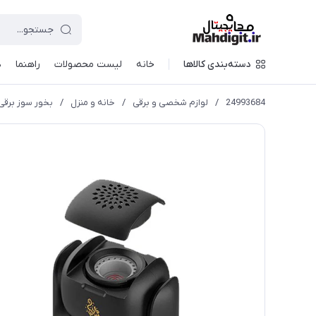
دسته‌بندی کالاها
خانه
لیست محصولات
راهنما
د
24993684
/
لوازم شخصی و برقی
/
خانه و منزل
/
بخور سوز برقی