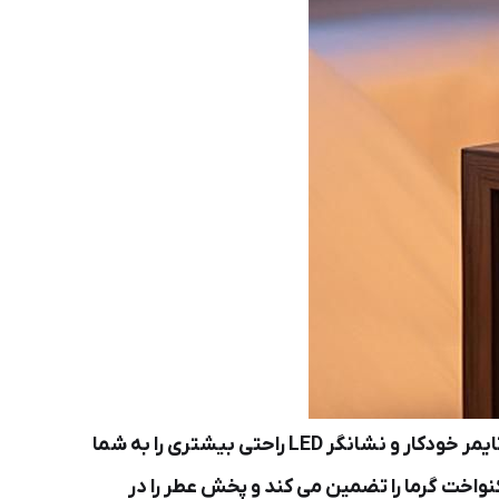
این مشعل مجهز به باتری 1500 میلی آمپر ساعتی است که با یک بار شارژ تا 10 چرخه سوزاندن را پشتیبانی می کند. تایمر خودکار و نشانگر LED راحتی بیشتری را به شما
جربه‌ای بدون نگرانی لذت ببرید. طراحی قابل چرخش 90 درجه آن توزیع یکنواخت گرما را تضمین می کند و پخش عطر را در