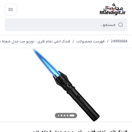
24993684
/
فهرست محصولات
/
فندک اتمی تمام فلزی - توربو جت مدل شعله ب