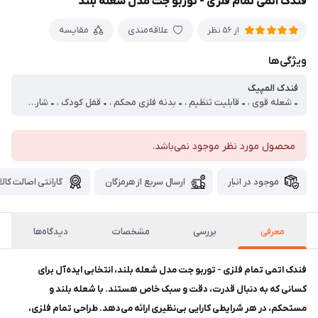
فندک اتمی تمام فلزی - توربو جت مدل شعله بلند
علاقه‌مندی
مقایسه
از 56 نظر
ویژگی‌ها
فندک المپیک
• شعله قوی ، • قابلیت تنظیم ، • بدنه فلزی محکم ، • قفل کودک ، • شارژ مجدد گاز ، • طول شعله تا ۱۰ سانت ، (دمای شعله آنقدر بالاست که می‌تواند یک قاشق فلزی را سرخ کند، یعنی حداقل ۸۰۰+ درجه سانتی‌گراد، چون فلز در این دما به رنگ قرمز-نارنجی درخشان درمی‌آید.
محصول مورد نظر موجود نمی‌باشد.
موجود در انبار
ارسال سریع از هرمزگان
گارانتی اصالت کالا
معرفی
بررسی
مشخصات
دیدگاه‌ها
فندک اتمی تمام فلزی - توربو جت مدل شعله بلند، انتخابی ایده‌آل برای
کسانی که به دنبال قدرت، دقت و سبک خاص هستند. با شعله بلند و
مستحکم، در هر شرایطی کارایی بی‌نظیری ارائه می‌دهد. طراحی تمام فلزی،