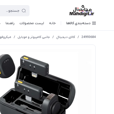
دسته‌بندی کالاها
خانه
لیست محصولات
راهنما
د
24993684
/
کالای دیجیتال
/
جانبی کامپیوتر و موبایل
/
میکروفو