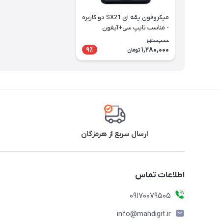
میکروفون یقه ای SX21 دو کاربره
- مناسب تایپ سی+آیفون
1,400,000
1,280,000
9٪
تومان
ارسال سریع از هرمزگان
اطلاعات تماس
09170079505
info@mahdigit.ir