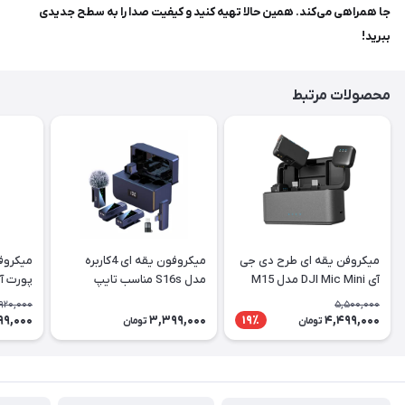
جا همراهی می‌کند. همین حالا تهیه کنید و کیفیت صدا را به سطح جدیدی
ببرید!
محصولات مرتبط
میکروفن یقه ای طرح دی جی
میکروفون یقه ای 4کاربره
آی DJI Mic Mini مدل M15
مدل S16s مناسب تایپ
پورت آ
Mini
سی+آیفون
,920,000
5,500,000
99,000
3,399,000
4,499,000
19٪
تومان
تومان