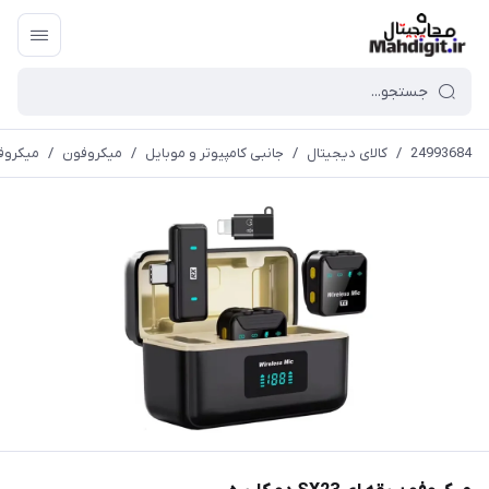
24993684
/
کالای دیجیتال
/
جانبی کامپیوتر و موبایل
/
میکروفون
/
میکروفون یقه