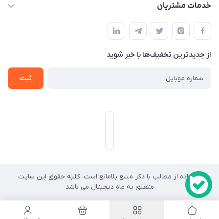
حساب کاربری
خدمات مشتریان
هرمزگان-شهر بندرخمیر-دهستان رودبار
مجله فروشگاه
قوانین و مقررات
لیست محصولات
حریم خصوصی
درباره ما
از جدید‌ترین تخفیف‌ها با‌ خبر شوید
راهنما
تماس با ما
ثبت
استفاده از مطالب با ذکر منبع بلامانع است. کلیه حقوق این سایت
کد
متعلق به ماه دیجیتال می باشد
رهگیری
ارسالی