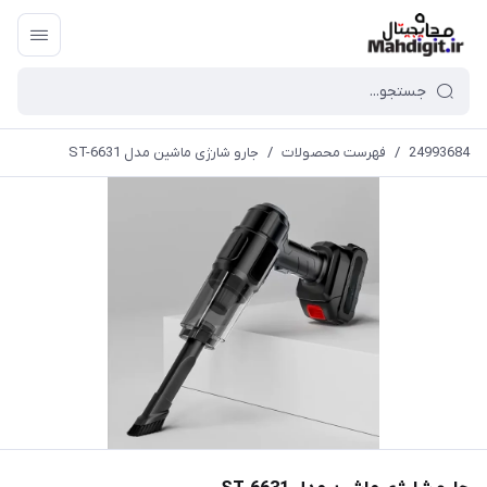
24993684
/
فهرست محصولات
/
جارو شارژی ماشین مدل ST-6631