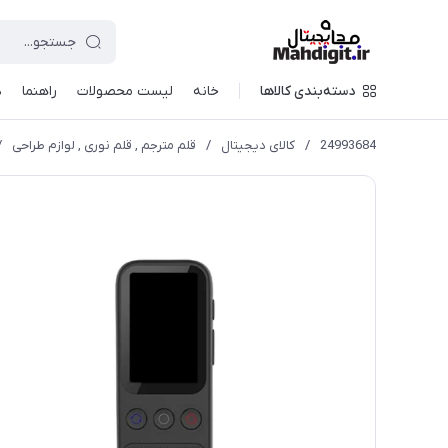
دسته‌بندی کالاها
خانه
لیست محصولات
راهنما
د
24993684
/
کالای دیجیتال
/
قلم مترجم , قلم نوری , لوازم طراحی
/