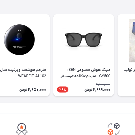
 تولید
عینک هوش مصنوعی iSEN
مترجم هوشمند ویرفیت مدل
GY500 –مترجم؛مکالمه؛موسیقی
WEARFIT AI 102
4,200,000
2,950,000
2,999,000
29٪
تومان
تومان