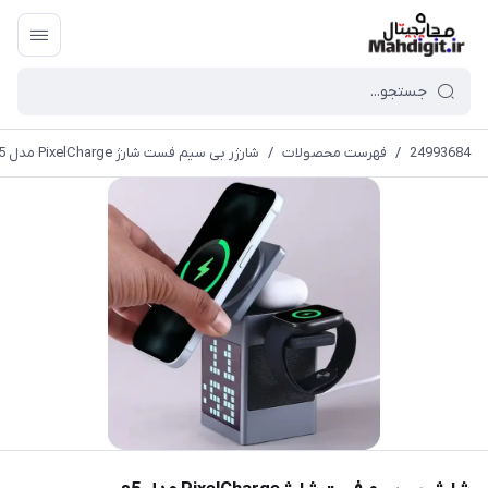
24993684
/
فهرست محصولات
/
شارژر بی سیم فست شارژ PixelCharge مدل s5