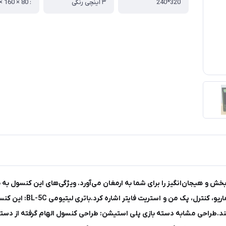
320*240
۳ اینچی رنگی