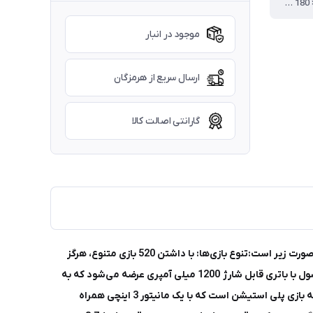
: 80 × 160 × 180 میلی‌متر
موجود در انبار
ارسال سریع از هرمزگان
گارانتی اصالت کالا
این کنسول با داشتن 520 بازی جذاب و نوستالژیک، تجربه‌ای لذت‌بخش و هیجان‌انگیز را برای شما به ارمغان می‌آورد. ویژگی‌های این کنسول به صورت زیر است:تنوع بازی‌ها: با داشتن 520 بازی متنوع، هرگز
خسته نخواهید شد. از جمله بازی‌های معروف می‌توان به سوپر ماریو، کنترل، پک من و استریت فایتر اشاره کرد.باتری لیتیومی BL-5C: این کنسول با باتری قابل شارژ 1200 میلی آمپری عرضه می‌شود که به
راحتی در بازار قابل پیدا کردن است و ساعت‌ها شما را سرگرم می‌کند.طراحی مشابه دسته بازی پلی استیشن: طراحی کنسول الهام گرفته از دسته بازی پلی استیشن است که با یک مانیتور 3 اینچی همراه