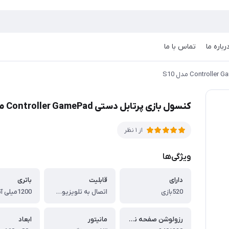
رباره ما
تماس با ما
کنسول بازی پرتابل دستی Controller GamePad مدل S10
از 1 نظر
ویژگی‌ها
دارای
قابلیت
باتری
520بازی
اتصال به تلویزیون وبازی باصفحه نمایش بزرگتر
1200میلی آمپر
رزولوشن صفحه نمایش
مانیتور
ابعاد