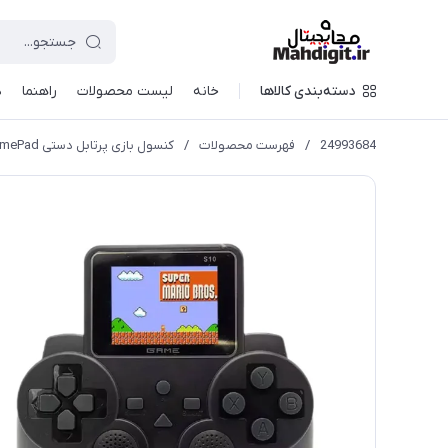
دسته‌بندی کالاها
خانه
لیست محصولات
راهنما
د
24993684
/
فهرست محصولات
/
کنسول بازی پرتابل دستی Controller GamePad مدل S10