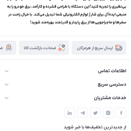
بی‌نظیری را تجربه کنید! این دستگاه با طراحی فشرده و کارآمد، برق خودرو را به
منبعی ایده‌آل برای شارژ لوازم الکترونیکی شما تبدیل می‌کند. با خیال راحت در
سفرها و ماجراجویی‌ها از برق پایدار و قدرتمند بهره‌مند شوید!
ضمانت بازگشت کالا
ضم
ارسال سریع از هرمزگان
اطلاعات تماس
09170079505
دسترسی سریع
info@mahdigit.ir
حساب کاربری
خدمات مشتریان
هرمزگان-شهر بندرخمیر-دهستان رودبار
مجله فروشگاه
قوانین و مقررات
لیست محصولات
حریم خصوصی
درباره ما
از جدید‌ترین تخفیف‌ها با‌ خبر شوید
راهنما