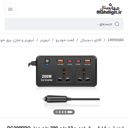
24993684
/
کالای دیجیتال
/
گجت خودرو
/
اینورتر
/
اینورتر و شارژر برق خودرو 12 ولت 200 وات مدل O