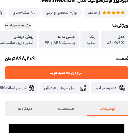
نبولایزر اولتراسونیک مدل Mesh Nebulizer
لوازم شخصی و برقی
علاقه‌مندی
از 51 نظر
ویژگی‌ها
مشاهده همه
مدل
رنگ
جنس بدنه
روش درمانی
JSL-W302
سفید
پلاستیک ABS و PP
898,209
قیمت:
تومان
افزودن به سبدخرید
موجود در انبار
ارسال سریع از هرمزگان
گارانتی اصالت کالا
توضیحات
مشخصات
دیدگاه‌ها