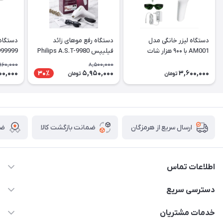
دستگاه لیزر خانگی مدل
دستگاه رفع موهای زائد
دستگاه 
AM001 با ۹۰۰ هزار شات
فیلیپس Philips A.S.T-9980
IPL
یخی
960,000
8,500,000
00,000
5,950,000
3,600,000
30٪
تومان
تومان
ضمانت بازگشت کالا
ضم
ارسال سریع از هرمزگان
اطلاعات تماس
09170079505
دسترسی سریع
info@mahdigit.ir
حساب کاربری
خدمات مشتریان