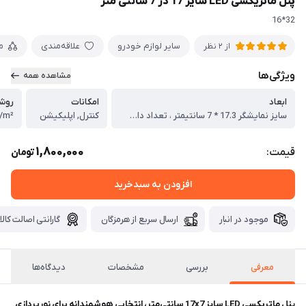
پنل ماتریکسی LED سایز 17 در 7 سانتی متر
32*16
سایر لوازم خودرو
علاقه‌مندی
م
از 2 نظر
ویژگی‌ها
مشاهده همه
ابعاد
امکانات
روشن
سایز نمایشگر 17.3 * 7 سانتیمتر ، تعداد دات ال ای دی 32 * 16
کنترل, اپلیکیشن
/m²
1,800,000
قیمت:
تومان
افزودن به سبدخرید
موجود در انبار
ارسال سریع از هرمزگان
گارانتی اصالت کالا
معرفی
بررسی
مشخصات
دیدگاه‌ها
پنل ماتریکسی LED سایز 17x7 سانتی‌متر، انتخابی هوشمندانه برای نورپردازی