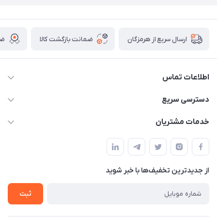
ضمانت بازگشت کالا
ضم
ارسال سریع از هرمزگان
اطلاعات تماس
09170079505
دسترسی سریع
info@mahdigit.ir
حساب کاربری
خدمات مشتریان
هرمزگان-شهر بندرخمیر-دهستان رودبار
مجله فروشگاه
قوانین و مقررات
لیست محصولات
حریم خصوصی
درباره ما
از جدید‌ترین تخفیف‌ها با‌ خبر شوید
راهنما
تماس با ما
ثبت