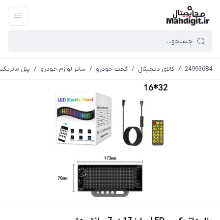
24993684
/
کالای دیجیتال
/
گجت خودرو
/
سایر لوازم خودرو
/
پنل ماتریکسی LED سایز 17 در 7 س