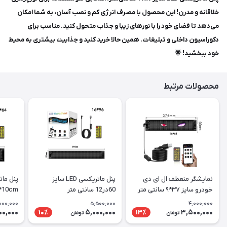
خلاقانه و مدرن! این محصول با مصرف انرژی کم و نصب آسان، به شما امکان
می‌دهد تا فضای خود را با نورهای زیبا و جذاب متحول کنید. مناسب برای
دکوراسیون داخلی و تبلیغات. همین حالا خرید کنید و جذابیت بیشتری به محیط
خود ببخشید! 🌟
محصولات مرتبط
نمایشگر منعطف ال ای دی
پنل ماتریکسی LED سایز
خودرو سایز ۳۷*۹ سانتی متر
60در12 سانتی متر
m*10cm
000,000
5,500,000
4,000,000
00,000
5,000,000
3,500,000
10٪
13٪
تومان
تومان