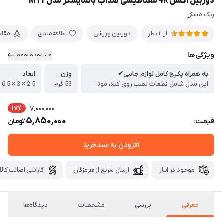
دوربین اکشن 4K مغناطیسی ضدآب بانمایشگر مدل M11
رنگ مشکی
دوربین ورزشی
علاقه‌مندی
مقا
از 2 نظر
ویژگی‌ها
مشاهده همه
به‌ همراه پکیج کامل لوازم جانبی✔
وزن
ابعاد
این مدل شامل قطعات نصب روی کلاه، موتور، دوچرخه، پایه‌ها، کابل‌ها و… می‌شود.
53 گرم
2.5 × 3 × 6.5 سانتی‌متر
17٪
7,000,000
5,850,000
قیمت:
تومان
افزودن به سبدخرید
موجود در انبار
ارسال سریع از هرمزگان
گارانتی اصالت کالا
معرفی
بررسی
مشخصات
دیدگاه‌ها