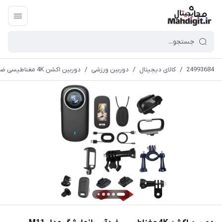
24993684
/
کالای دیجیتال
/
دوربین ورزشی
/
دوربین اکشن 4K مغناطیسی ضدآب بانمایشگر مدل M11