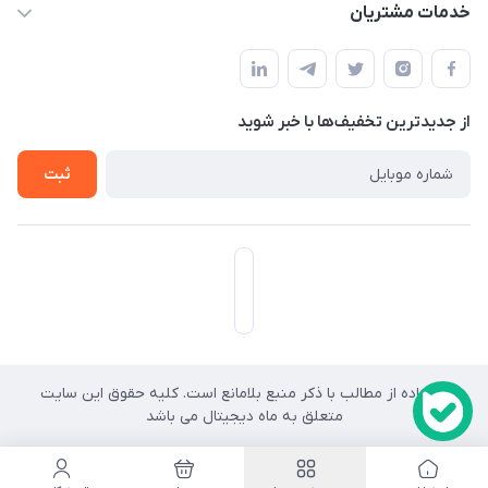
حساب کاربری
خدمات مشتریان
هرمزگان-شهر بندرخمیر-دهستان رودبار
مجله فروشگاه
قوانین و مقررات
لیست محصولات
حریم خصوصی
درباره ما
از جدید‌ترین تخفیف‌ها با‌ خبر شوید
راهنما
تماس با ما
ثبت
استفاده از مطالب با ذکر منبع بلامانع است. کلیه حقوق این سایت
کد
متعلق به ماه دیجیتال می باشد
رهگیری
ارسالی