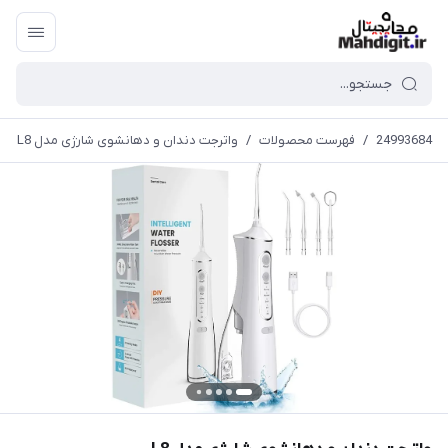
24993684
/
فهرست محصولات
/
واترجت دندان و دهانشوی شارژی مدل L8