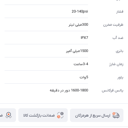
فشار
20-140psi
ظرفیت مخرن
300مبلی لیتر
ضد آب
IPX7
باتری
1500میلی آمپر
زمان شارژ
3-4ساعت
پاور
5وات
پالس فرکانس
1600-1800 دور در دقیقه
ضمانت بازگشت کالا
ضم
ارسال سریع از هرمزگان