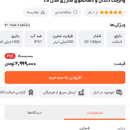
واترجت دندان و دهانشوی شارژی مدل L8
علاقه‌مندی
مقایسه
از 1 نظر
ویژگی‌ها
مشاهده همه
دارای
فشار
ظرفیت مخرن
ضد آب
باتری
4حالت
20-140psi
300مبلی لیتر
IPX7
1500میلی آمپر
26٪
4,000,000
2,999,000
قیمت:
تومان
افزودن به سبدخرید
موجود در انبار
ارسال سریع از هرمزگان
گارانتی اصالت کالا
مشخصات
دیدگاه‌ها
دارای
4حالت