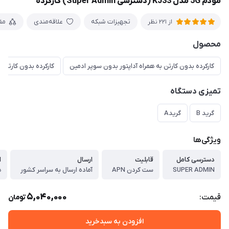
مودم 5G مدل KJ33 (دسترسی Super Admin) کارکرده
تجهیزات شبکه
علاقه‌مندی
مق
از 221 نظر
محصول
کارکرده بدون کارتن به همراه آداپتور بدون سوپر ادمین
کارکرده بدون کارتن ب
تمیزی دستگاه
گرید B
گریدA
ویژگی‌ها
دسترسی کامل
قابلیت
ارسال
ا
SUPER ADMIN
ست کردن APN
آماده ارسال به سراسر کشور
ه
5,040,000
قیمت:
تومان
افزودن به سبدخرید