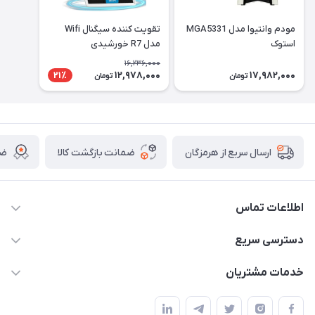
مودم وانتیوا مدل MGA5331
تقویت کننده سیگنال Wifi
استوک
مدل R7 خورشیدی
16,236,000
12,978,000
17,982,000
21٪
تومان
تومان
ضمانت بازگشت کالا
ضم
ارسال سریع از هرمزگان
اطلاعات تماس
09170079505
دسترسی سریع
info@mahdigit.ir
حساب کاربری
خدمات مشتریان
هرمزگان-شهر بندرخمیر-دهستان رودبار
مجله فروشگاه
قوانین و مقررات