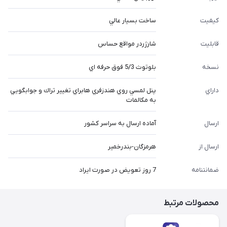
كيفيت
ساخت بسيار عالي
قابليت
شارژردر مواقع حساس
نسخه
بلوتوث 5/3 فوق حرفه اي
داراي
پنل لمسي روي هندزفري هابراي تغيير تراك و جوابگويي
به مكالمات
ارسال
آماده ارسال به سراسر کشور
ارسال از
هرمزگان-بندرخمیر
ضمانتنامه
7 روز تعویض در صورت ایراد
محصولات مرتبط