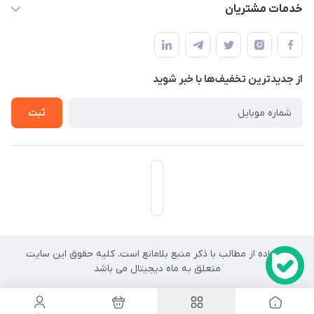
حساب کاربری
خدمات مشتریان
هرمزگان-شهر بندرخمیر-دهستان رودبار
مجله فروشگاه
قوانین و مقررات
لیست محصولات
حریم خصوصی
درباره ما
از جدید‌ترین تخفیف‌ها با‌ خبر شوید
راهنما
تماس با ما
ثبت
استفاده از مطالب با ذکر منبع بلامانع است. کلیه حقوق این سایت
کد
متعلق به ماه دیجیتال می باشد
رهگیری
ارسالی