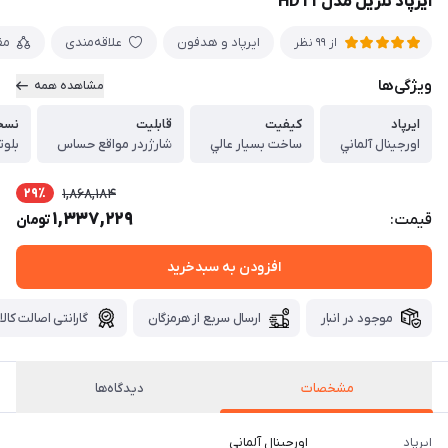
ایرپاد تلزیل مدل HD11
ایرپاد و هدفون
علاقه‌مندی
مق
از 99 نظر
ویژگی‌ها
مشاهده همه
ايرپاد
كيفيت
قابليت
نسخ
اورجينال آلماني
ساخت بسيار عالي
شارژردر مواقع حساس
بلوتوث 5/3
29٪
1,868,184
1,337,229
قیمت:
تومان
افزودن به سبدخرید
موجود در انبار
ارسال سریع از هرمزگان
گارانتی اصالت کالا
مشخصات
دیدگاه‌ها
ايرپاد
اورجينال آلماني