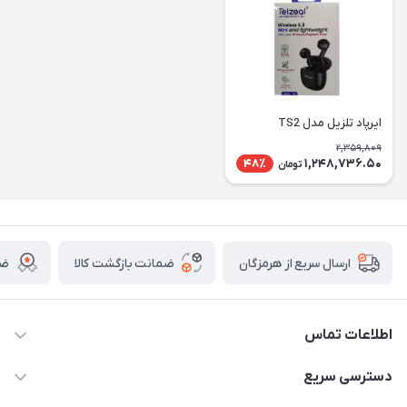
ایرپاد تلزیل مدل TS2
2,359,809
1,248,736.50
48٪
تومان
ضمانت بازگشت کالا
ضم
ارسال سریع از هرمزگان
اطلاعات تماس
09170079505
دسترسی سریع
info@mahdigit.ir