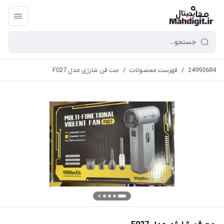
24993684
/
فهرست محصولات
/
جت فن شارژی مدل F027