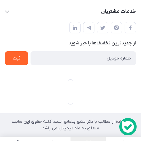
info@mahdigit.ir
حساب کاربری
خدمات مشتریان
هرمزگان-شهر بندرخمیر-دهستان رودبار
مجله فروشگاه
قوانین و مقررات
لیست محصولات
حریم خصوصی
درباره ما
از جدید‌ترین تخفیف‌ها با‌ خبر شوید
راهنما
تماس با ما
ثبت
استفاده از مطالب با ذکر منبع بلامانع است. کلیه حقوق این سایت
کد
متعلق به ماه دیجیتال می باشد
رهگیری