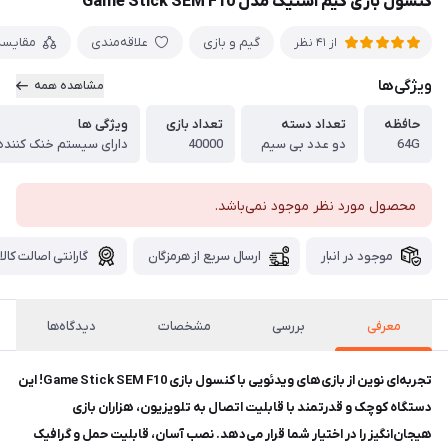
کنسول بازی گیم استیک مدل Game Stick SEM F10
گیم و بازی
علاقه‌مندی
مقایسه
از 41 نظر
ویژگی‌ها
مشاهده همه
حافظه
تعداد دسته
تعداد بازی
ویژگی ها
64G
دو عدد بی سیم
40000
دارای سیستم خنک کننده
محصول مورد نظر موجود نمی‌باشد.
موجود در انبار
ارسال سریع از هرمزگان
گارانتی اصالت کالا
معرفی
بررسی
مشخصات
دیدگاه‌ها
تجربه‌ای نوین از بازی‌های ویدئویی با کنسول بازی Game Stick SEM F10! این
دستگاه کوچک و قدرتمند با قابلیت اتصال به تلویزیون، هزاران بازی
هیجان‌انگیز را در اختیار شما قرار می‌دهد. نصب آسان، قابلیت حمل و گرافیک