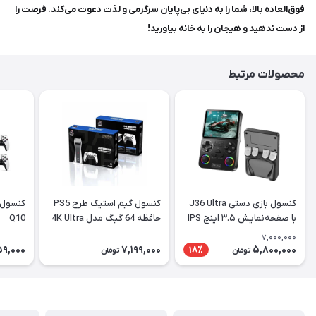
فوق‌العاده بالا، شما را به دنیای بی‌پایان سرگرمی و لذت دعوت می‌کند. فرصت را
از دست ندهید و هیجان را به خانه بیاورید!
محصولات مرتبط
کنسول بازی دستی J36 Ultra
کنسول گیم استیک طرح PS5
کنسول 
با صفحه‌نمایش ۳.۵ اینچ IPS
حافظه 64 گیگ مدل 4K Ultra
Q10
HD کلاسیک 2.4G
7,000,000
59,000
7,199,000
5,800,000
18٪
تومان
تومان