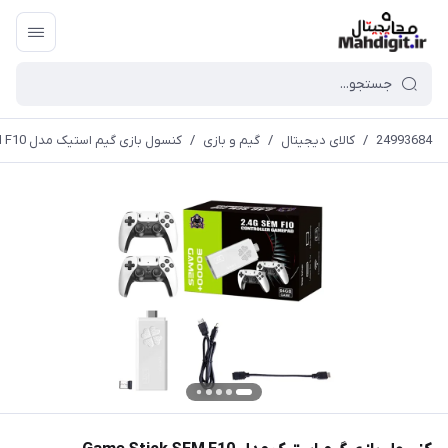
24993684
/
کالای دیجیتال
/
گیم و بازی
/
کنسول بازی گیم استیک مدل Game Stick SEM F10