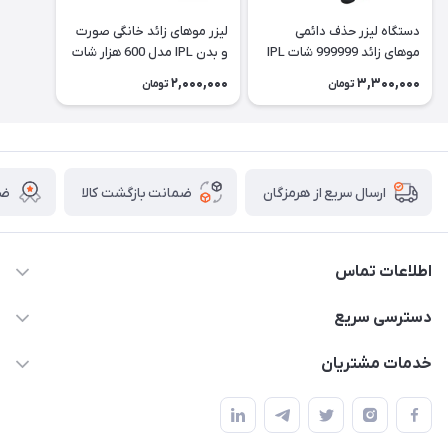
دستگاه لیزر حذف دائمی
لیزر موهای زائد خانگی صورت
موهای زائد 999999 شات IPL
و بدن IPL مدل 600 هزار شات
(یک میلیون شات واقعی-
واقعی
2,000,000
3,300,000
تومان
تومان
TMY-002مدل )
ضمانت بازگشت کالا
ضم
ارسال سریع از هرمزگان
اطلاعات تماس
09170079505
دسترسی سریع
info@mahdigit.ir
حساب کاربری
خدمات مشتریان
هرمزگان-شهر بندرخمیر-دهستان رودبار
مجله فروشگاه
قوانین و مقررات
لیست محصولات
حریم خصوصی