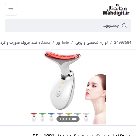
24993684
/
لوازم شخصی و برقی
/
ماساژور
/
دستگاه ضد چروک صورت و گردن مدل 