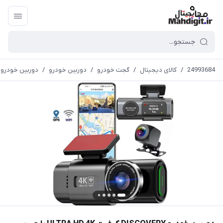
24993684
/
کالای دیجیتال
/
گجت خودرو
/
دوربین خودرو
/
دوربین خودرو DISCOVERY کیفیت ULTRA HD 4K با جی پی ا