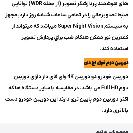
هاي هوشمند پردازشگر تصوير (از جمله WDR) توانايي
ضبط تصاويرعالي را در تمامي ساعات شبانه روز دارد.ِ مجهز
به سيستم Super Night Vision ميباشد كه ميتواند از
كمترين نور ممكن هنگام شب براي پردازش تصوير
استفاده كند.
دوربین دوم فول اچ دی
دوربین خودرو دو دوربین 4K وای فای دار دارای دوربین
دوم Full HD می باشد. در مقایسه با سایر دستگاه ها که
اکثرا دوربین دوم پایین تری دارند این دوربین خودرو دست
بالاتری دارد.
محصولات مرتبط