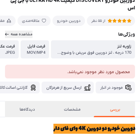
دوربین خودرو DISCOVERY کیفیت ULTRA HD 4K با جی پی
اس
دوربین خودرو
علاقه‌مندی
مقا
از 55 نظر
ویژگی‌ها
مشاهده همه
زاویه لنز
فرمت فایل
فرمت عک
170 درجه ، لنز دوربین فوق عریض با وضوح بالا
MOV/MP4
JPEG
محصول مورد نظر موجود نمی‌باشد.
موجود در انبار
ارسال سریع از هرمزگان
گارانتی اصالت کالا
بررسی
مشخصات
دیدگاه‌ها
دوربین خودرو دو دوربین 4K وای فای دار