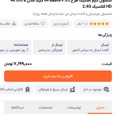
کنسول گیم استیک طرح PS5 حافظه 64 گیگ مدل 4K Ultra
HD کلاسیک 2.4G
محصول اورجینال و آماده ارسال می باشد(ارسال همه روزه)
گیم و بازی
علاقه‌مندی
مقایسه
از 2 نظر
ویژگی‌ها
ارسال
ارسال از
ضمانتنامه
آماده ارسال به سراسر کشور
هرمزگان-بندرخمیر
7 روز تعویض در صورت ایراد
7,199,000
قیمت:
تومان
افزودن به سبدخرید
موجود در انبار
ارسال سریع از هرمزگان
گارانتی اصالت کالا
معرفی
توضیحات
مشخصات
دیدگاه‌ها