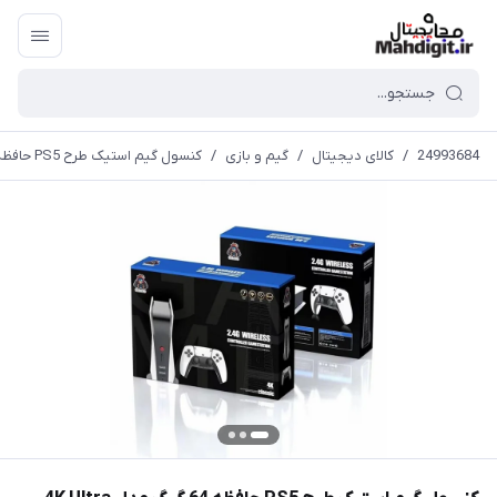
24993684
/
کالای دیجیتال
/
گیم و بازی
/
کنسول گیم استیک طرح PS5 حافظه 64 گیگ مدل 4K Ultra HD کلاسیک 2.4G