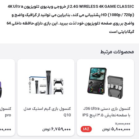
2.4G WIRELESS 4K GAME CLASSIC از خروجی ویدیوی تلویزیون 4K Ultra
HD (1080p / 720p) پشتیبانی می کند، بنابراین می توانید از گرافیک واضح و
واضح بر روی صفحه تلویزیون خود لذت ببرید. این بازی دارای حافظه داخلی 64
گیگابایتی است
محصولات مرتبط
کنسول بازی دستی J36 Ultra
کنسول بازی گیم استیک مدل
با صفحه‌نمایش ۳.۵ اینچ IPS
Q10
pro
7,000,000
00,000
6,759,000
5,800,000
18٪
تومان
تومان