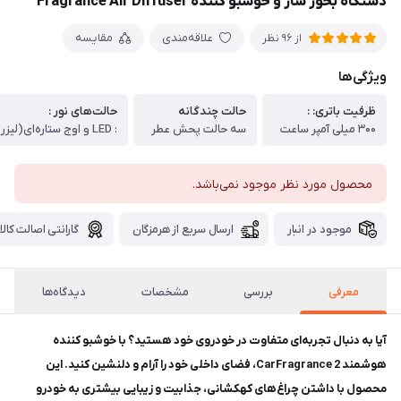
دستگاه بخور ساز و خوشبو کننده Fragrance Air Diffuser
علاقه‌مندی
مقایسه
از 96 نظر
ویژگی‌ها
ظرفیت باتری: :
حالت چندگانه
حالت‌های نور :
۳۰۰ میلی آمپر ساعت
سه حالت پحش عطر
محصول مورد نظر موجود نمی‌باشد.
موجود در انبار
ارسال سریع از هرمزگان
گارانتی اصالت کالا
معرفی
بررسی
مشخصات
دیدگاه‌ها
آیا به دنبال تجربه‌ای متفاوت در خودروی خود هستید؟ با خوشبو کننده
هوشمند CarFragrance 2، فضای داخلی خود را آرام و دلنشین کنید. این
محصول با داشتن چراغ‌های کهکشانی، جذابیت و زیبایی بیشتری به خودرو