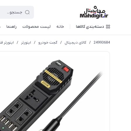
دسته‌بندی کالاها
خانه
لیست محصولات
راهنما
د
24993684
/
کالای دیجیتال
/
گجت خودرو
/
اینورتر
/
اینورتر فندک