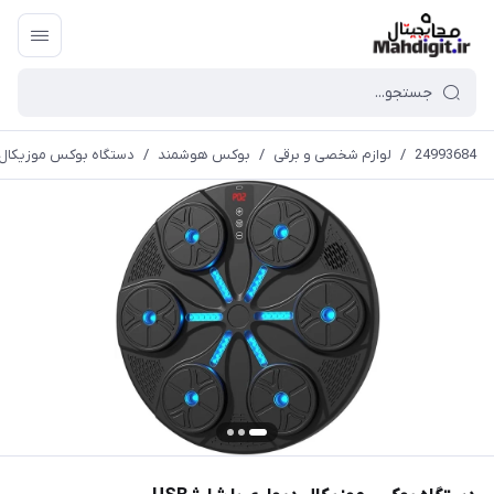
24993684
/
لوازم شخصی و برقی
/
بوکس هوشمند
/
دستگاه بوکس موزیکال دیو