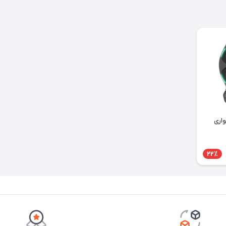
اری
22٪