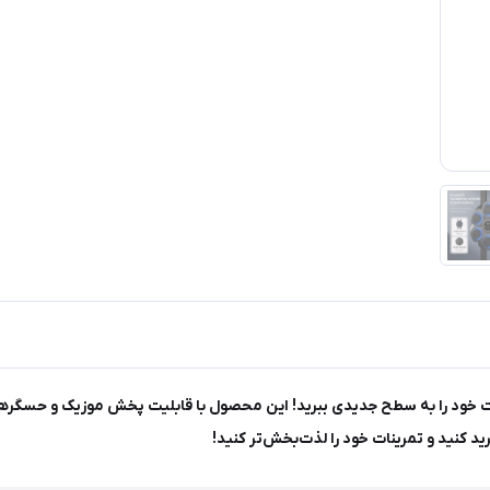
کس دیواری هوشمند موزیکال مدل HC-B003، تمرینات خود را به سطح جدیدی ببرید! این محصول با قابلیت 
ید کنید و تمرینات خود را لذت‌بخش‌تر کنید!