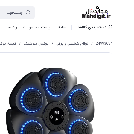
دسته‌بندی کالاها
خانه
لیست محصولات
راهنما
د
24993684
/
لوازم شخصی و برقی
/
بوکس هوشمند
/
کیسه بوکس