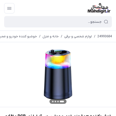
24993684
/
لوازم شخصی و برقی
/
خانه و منزل
/
خوشبو کننده خودرو و محی