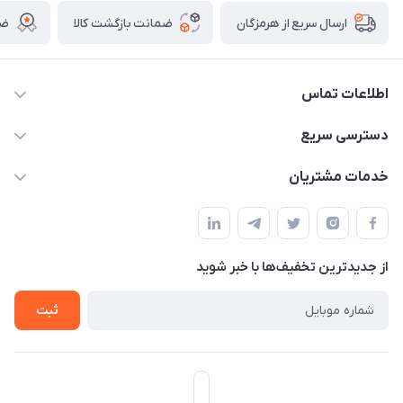
ضمانت بازگشت کالا
ضم
ارسال سریع از هرمزگان
اطلاعات تماس
09170079505
دسترسی سریع
info@mahdigit.ir
حساب کاربری
خدمات مشتریان
هرمزگان-شهر بندرخمیر-دهستان رودبار
مجله فروشگاه
قوانین و مقررات
لیست محصولات
حریم خصوصی
درباره ما
از جدید‌ترین تخفیف‌ها با‌ خبر شوید
راهنما
تماس با ما
ثبت