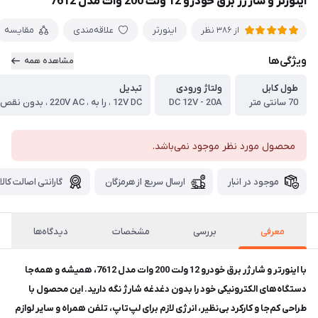
اینورتر و شارژر برق خودرو 12 ولت 200 وات مدل 7612
اینورتر
علاقه‌مندی
مقایسه
از 386 نظر
ویژگی‌ها
مشاهده همه
طول کابل
ولتاژ ورودی
تبدیل
70 سانتی متر
DC 12V - 20A
محصول مورد نظر موجود نمی‌باشد.
موجود در انبار
ارسال سریع از هرمزگان
گارانتی اصالت کالا
معرفی
بررسی
مشخصات
دیدگاه‌ها
با اینورتر و شارژر برق خودرو 12 ولت 200 وات مدل 7612، همیشه و همه‌جا
دستگاه‌های الکترونیکی خود را بدون دغدغه شارژ نگه دارید. این محصول با
طراحی کم‌جا و کارکرد بی‌نظیر، انرژی لازم برای لپ‌تاپ، تلفن همراه و سایر لوازم