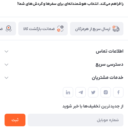
را فراهم می‌کند. انتخاب هوشمندانه‌ای برای سفرها و گردش‌های شما!
ضمانت بازگشت کالا
ضم
ارسال سریع از هرمزگان
اطلاعات تماس
09170079505
دسترسی سریع
info@mahdigit.ir
حساب کاربری
خدمات مشتریان
هرمزگان-شهر بندرخمیر-دهستان رودبار
مجله فروشگاه
قوانین و مقررات
لیست محصولات
حریم خصوصی
درباره ما
از جدید‌ترین تخفیف‌ها با‌ خبر شوید
راهنما
تماس با ما
ثبت