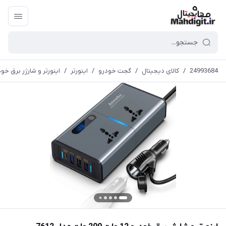
24993684
/
کالای دیجیتال
/
گجت خودرو
/
اینورتر
/
اینورتر و شارژر برق خودرو 12 ولت 200 وات م