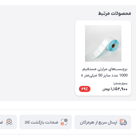
محصولات مرتبط
برچسب‌های حرارتی مستقیم،
1000 عدد سایز 50 میلی‌متر x
30 میلی‌متر
1,606,500
1,152,900
29٪
تومان
ضمانت بازگشت کالا
ضم
ارسال سریع از هرمزگان