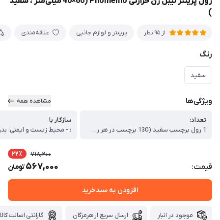
رول پرینتر لیبل زن حرارتی Phomemo (40×60 میلی‌متر ، سفید
)
پرینتر و لوازم جانبی
علاقه‌مندی
از 95 نظر
رنگ
سفید
ویژگی‌ها
مشاهده همه
تعداد:
سازگار با
1 رول برچسب سفید (130 برچسب در هر رول)
22٪
718,200
567,000
قیمت:
تومان
افزودن به سبدخرید
موجود در انبار
ارسال سریع از هرمزگان
گارانتی اصالت کالا