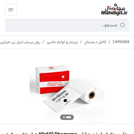
24993684
/
کالای دیجیتال
/
پرینتر و لوازم جانبی
/
رول پرینتر لیبل زن حرارتی Phomemo (40×60 میلی‌متر ، سفید )