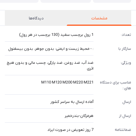
مشخصات
دیدگاه‌ها
تعداد:
1 رول برچسب سفید (130 برچسب در هر رول)
سازگار با
: - محیط زیست و ایمنی: بدون جوهر، بدون بیسفنول
ویژگی:
ضد آب، ضد روغن، ضد پارگی، چسب عالی و بدون هیچ
اثری
مناسب برای دستگاه
M110 M120 M200 M220 M221
های::
ارسال
آماده ارسال به سراسر کشور
ارسال از
هرمزگان-بندرخمیر
ضمانتنامه
7 روز تعویض در صورت ایراد