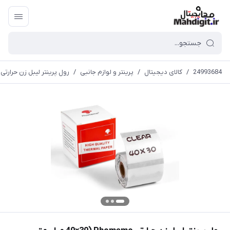
24993684
/
کالای دیجیتال
/
پرینتر و لوازم جانبی
/
رول پرینتر لیبل زن حرارتی Phomemo (40×30 میلی‌متر ، شفاف )