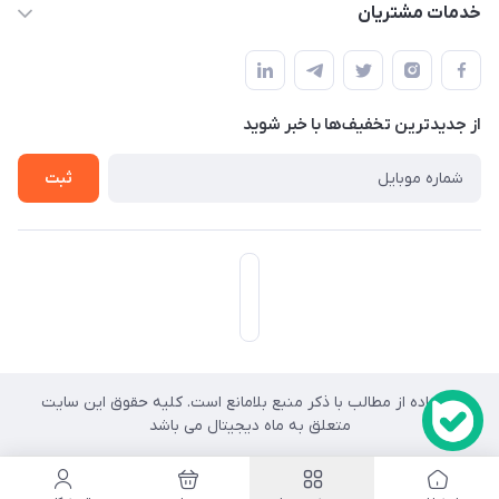
حساب کاربری
خدمات مشتریان
هرمزگان-شهر بندرخمیر-دهستان رودبار
مجله فروشگاه
قوانین و مقررات
لیست محصولات
حریم خصوصی
درباره ما
از جدید‌ترین تخفیف‌ها با‌ خبر شوید
راهنما
تماس با ما
ثبت
استفاده از مطالب با ذکر منبع بلامانع است. کلیه حقوق این سایت
کد
متعلق به ماه دیجیتال می باشد
رهگیری
ارسالی