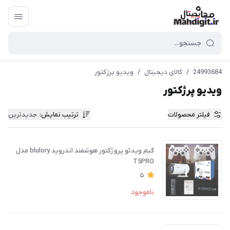
24993684
/
کالای دیجیتال
/
ویدیو پرژکتور
ویدیو پرژکتور
فیلتر محصولات
ترتیب نمایش
:
جدیدترین
گیم ویدئو پروژکتور هوشمند اندروید blulory مدل
T5PRO
5
ناموجود