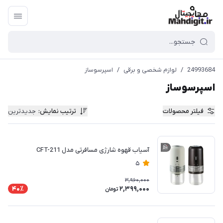
24993684
/
لوازم شخصی و برقی
/
اسپرسوساز
اسپرسوساز
فیلتر محصولات
ترتیب نمایش
:
جدیدترین
آسیاب قهوه شارژی مسافرتی مدل CFT-211
5
3,960,000
2,399,000
40٪
تومان