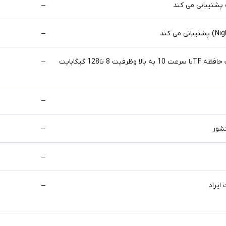
شتیبانی می کند
–
–
توصیه می شود از کارت حافظه TFبا سرعت 10 به بالا وظرفیت 8 تا128 گیگابایت
–
–
کشور
–
–
–