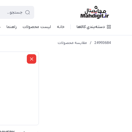
دسته‌بندی کالاها
خانه
لیست محصولات
راهنما
د
24993684
/
مقایسه محصولات