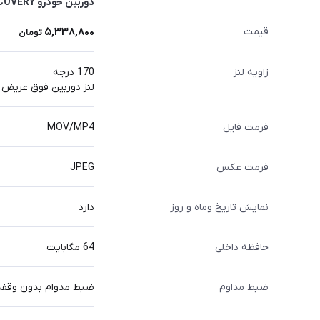
دوربین خودرو DISCOVERY کیفیت ULTRA HD 4K با جی پی اس
قیمت
5,338,800
تومان
زاویه لنز
170 درجه
لنز دوربین فوق عریض با
فرمت فایل
MOV/MP4
فرمت عکس
JPEG
نمایش تاریخ وماه و روز
دارد
حافظه داخلی
64 مگابایت
ضبط مداوم
ضبط مدوام بدون وقفه